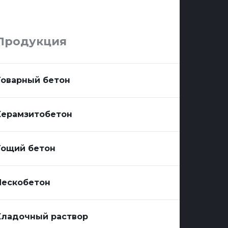
Продукция
Товарный бетон
Керамзитобетон
Тощий бетон
Пескобетон
Кладочный раствор