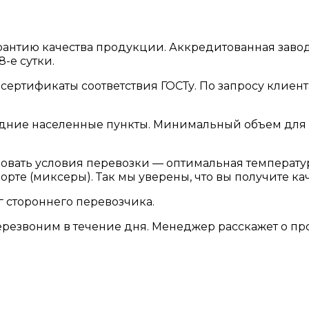
арантию качества продукции. Аккредитованная заво
8-е сутки.
сертификаты соответствия ГОСТу. По запросу клиент
дние населенные пункты. Минимальный объем для за
ировать условия перевозки — оптимальная температ
рте (миксеры). Так мы уверены, что вы получите ка
 стороннего перевозчика.
резвоним в течение дня. Менеджер расскажет о прод